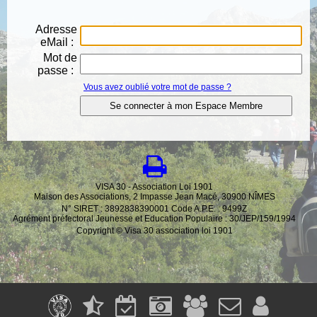
Adresse
eMail :
Mot de
passe :
Vous avez oublié votre mot de passe ?
VISA 30 - Association Loi 1901
Maison des Associations, 2 Impasse Jean Macé, 30900 NÎMES
N° SIRET : 3892838390001 Code A.P.E. : 9499Z
Agrément préfectoral Jeunesse et Education Populaire : 30/JEP/159/1994
Copyright © Visa 30 association loi 1901