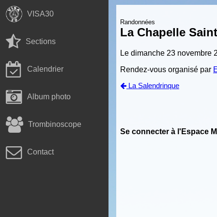
VISA30
Randonnées
La Chapelle Saint
Sections
Le dimanche 23 novembre 
Calendrier
Rendez-vous organisé par
La Salendrinque
Album photo
Trombinoscope
Se connecter à l'Espace 
Contact