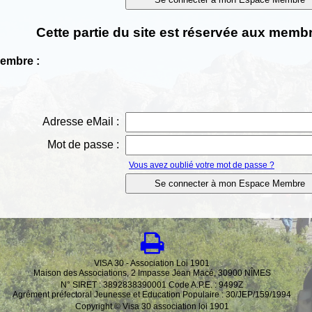
Cette partie du site est réservée aux membr
Membre :
Adresse eMail :
Mot de passe :
Vous avez oublié votre mot de passe ?
VISA 30 - Association Loi 1901
Maison des Associations, 2 Impasse Jean Macé, 30900 NÎMES
N° SIRET : 3892838390001 Code A.P.E. : 9499Z
Agrément préfectoral Jeunesse et Education Populaire : 30/JEP/159/1994
Copyright © Visa 30 association loi 1901