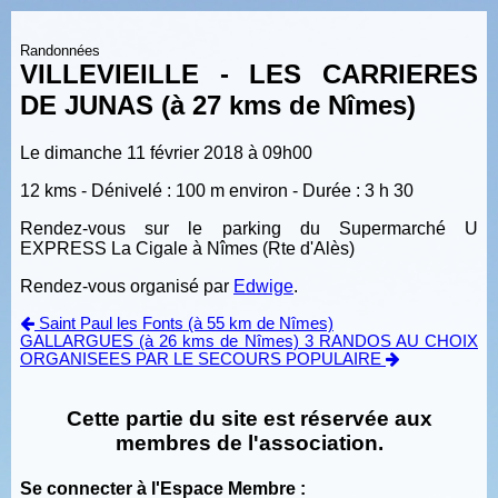
Randonnées
VILLEVIEILLE - LES CARRIERES
DE JUNAS (à 27 kms de Nîmes)
Le dimanche 11 février 2018 à 09h00
12 kms - Dénivelé : 100 m environ - Durée : 3 h 30
Rendez-vous sur le parking du Supermarché U
EXPRESS La Cigale à Nîmes (Rte d'Alès)
Rendez-vous organisé par
Edwige
.
Saint Paul les Fonts (à 55 km de Nîmes)
GALLARGUES (à 26 kms de Nîmes) 3 RANDOS AU CHOIX
ORGANISEES PAR LE SECOURS POPULAIRE
Cette partie du site est réservée aux
membres de l'association.
Se connecter à l'Espace Membre :