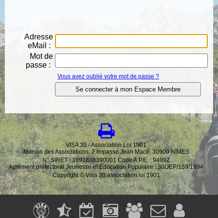
Adresse
eMail :
Mot de
passe :
Vous avez oublié votre mot de passe ?
VISA 30 - Association Loi 1901
Maison des Associations, 2 Impasse Jean Macé, 30900 NÎMES
N° SIRET : 3892838390001 Code A.P.E. : 9499Z
Agrément préfectoral Jeunesse et Education Populaire : 30/JEP/159/1994
Copyright © Visa 30 association loi 1901