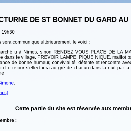
URNE DE ST BONNET DU GARD AU PO
à 19h30
s sera communiqué ultérieurement. le voici :
a marché u à Nimes, sinon RENDEZ VOUS PLACE DE L
dans le village. PREVOIR LAMPE, PIQUE NIQUE, maillot baign
ance de bonne humeur, convivialité, détente et rencontre ave
son.Le retour s'effectuera au gré de chacun dans la nuit par la
ne
Simone
.
mes)
Cette partie du site est réservée aux membr
Membre :