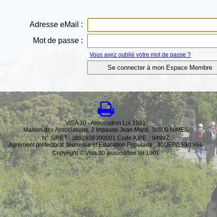
Adresse eMail :
Mot de passe :
Vous avez oublié votre mot de passe ?
VISA 30 - Association Loi 1901
Maison des Associations, 2 Impasse Jean Macé, 30900 NÎMES
N° SIRET : 3892838390001 Code A.P.E. : 9499Z
Agrément préfectoral Jeunesse et Education Populaire : 30/JEP/159/1994
Copyright © Visa 30 association loi 1901