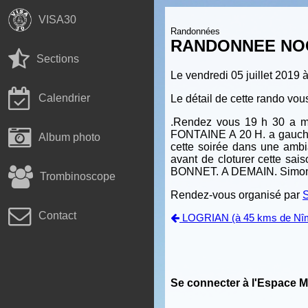
VISA30
Randonnées
RANDONNEE NOCT
Sections
Le vendredi 05 juillet 2019 
Calendrier
Le détail de cette rando vou
.Rendez vous 19 h 30 
FONTAINE A 20 H. a gauche 
Album photo
cette soirée dans une ambi
avant de cloturer cette sai
BONNET. A DEMAIN. Simo
Trombinoscope
Rendez-vous organisé par
Contact
LOGRIAN (à 45 kms de Nî
Se connecter à l'Espace 