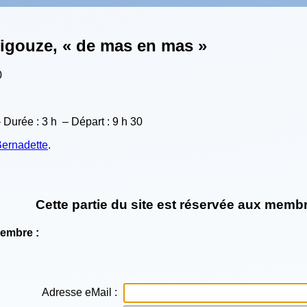
Aigouze, « de mas en mas »
0
– Durée : 3 h – Départ : 9 h 30
ernadette
.
Cette partie du site est réservée aux membr
Membre :
Adresse eMail :