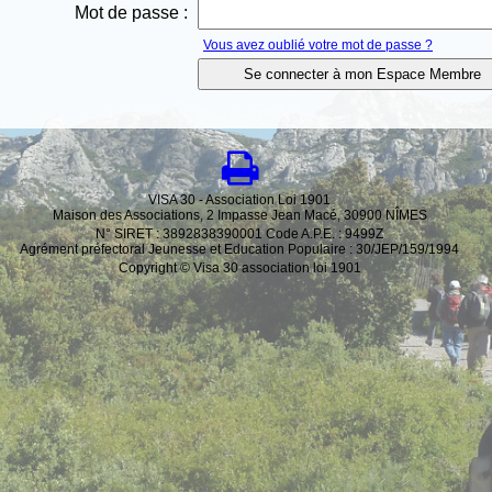
Mot de passe :
Vous avez oublié votre mot de passe ?
VISA 30 - Association Loi 1901
Maison des Associations, 2 Impasse Jean Macé, 30900 NÎMES
N° SIRET : 3892838390001 Code A.P.E. : 9499Z
Agrément préfectoral Jeunesse et Education Populaire : 30/JEP/159/1994
Copyright © Visa 30 association loi 1901