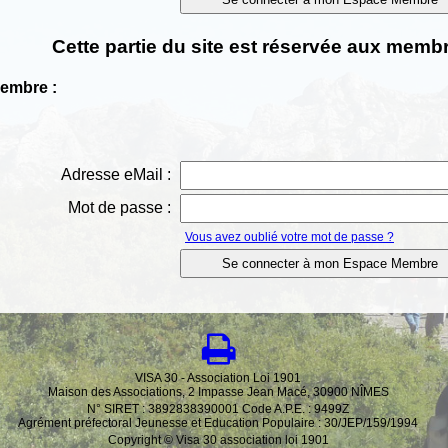
Cette partie du site est réservée aux membr
Membre :
Adresse eMail :
Mot de passe :
Vous avez oublié votre mot de passe ?
VISA 30 - Association Loi 1901
Maison des Associations, 2 Impasse Jean Macé, 30900 NÎMES
N° SIRET : 3892838390001 Code A.P.E. : 9499Z
Agrément préfectoral Jeunesse et Education Populaire : 30/JEP/159/1994
Copyright © Visa 30 association loi 1901