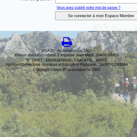
Vous avez oublié votre mot de passe ?
VISA 30 - Association Loi 1901
Maison des Associations, 2 Impasse Jean Macé, 30900 NÎMES
N° SIRET : 3892838390001 Code A.P.E. : 9499Z
Agrément préfectoral Jeunesse et Education Populaire : 30/JEP/159/1994
Copyright © Visa 30 association loi 1901