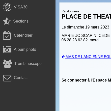
VISA30
Randonnées
PLACE DE THEA
Sections
Le dimanche 19 mars 2023
Calendrier
MARIE JO SCAPINI CEDE UN
06 28 23 62 82. merci
.
Album photo
MAS DE L ANCIENNE EGL
Trombinoscope
Contact
Se connecter à l'Espace 