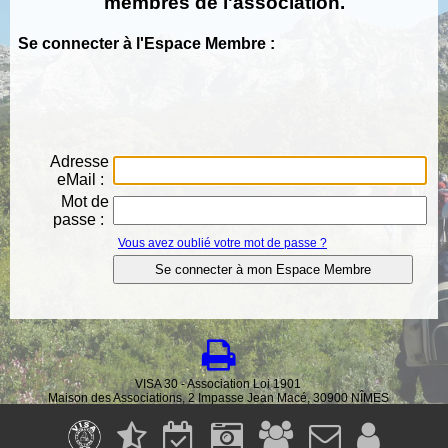
membres de l'association.
Se connecter à l'Espace Membre :
Adresse
eMail :
Mot de
passe :
Vous avez oublié votre mot de passe ?
VISA 30 - Association Loi 1901
Maison des Associations, 2 Impasse Jean Macé, 30900 NÎMES
N° SIRET : 3892838390001 Code A.P.E. : 9499Z
Agrément préfectoral Jeunesse et Education Populaire : 30/JEP/159/1994
Copyright © Visa 30 association loi 1901