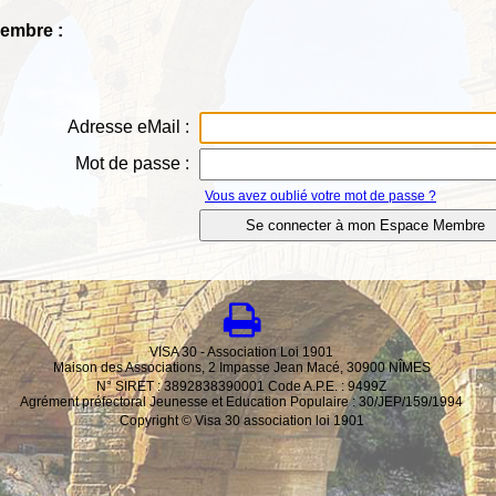
Membre :
Adresse eMail :
Mot de passe :
Vous avez oublié votre mot de passe ?
VISA 30 - Association Loi 1901
Maison des Associations, 2 Impasse Jean Macé, 30900 NÎMES
N° SIRET : 3892838390001 Code A.P.E. : 9499Z
Agrément préfectoral Jeunesse et Education Populaire : 30/JEP/159/1994
Copyright © Visa 30 association loi 1901