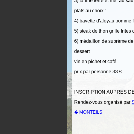
3) tartine terre et mer au sa
plats au choix :
4) bavette d'aloyau pomme f
5) steak de thon grille frites
6) médaillon de suprème de 
dessert
vin en pichet et café
prix par personne 33 €
INSCRIPTION AUPRES DE 
Rendez-vous organisé par
MONTEILS