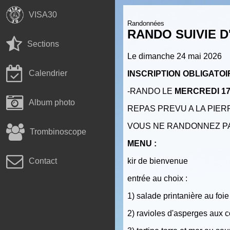
VISA30
Randonnées
RANDO SUIVIE D
Sections
Le dimanche 24 mai 2026
Calendrier
INSCRIPTION OBLIGATOIR
-RANDO LE
MERCREDI 17
Album photo
REPAS PREVU A LA PIERR
VOUS NE RANDONNEZ PA
Trombinoscope
MENU :
kir de bienvenue
Contact
entrée au choix :
1) salade printanière au foi
2) ravioles d'asperges aux 