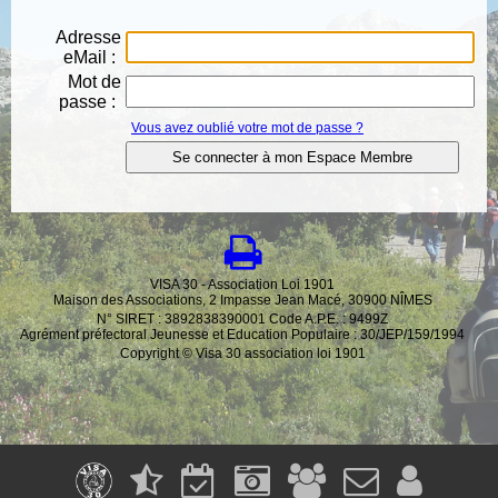
Adresse
eMail :
Mot de
passe :
Vous avez oublié votre mot de passe ?
VISA 30 - Association Loi 1901
Maison des Associations, 2 Impasse Jean Macé, 30900 NÎMES
N° SIRET : 3892838390001 Code A.P.E. : 9499Z
Agrément préfectoral Jeunesse et Education Populaire : 30/JEP/159/1994
Copyright © Visa 30 association loi 1901