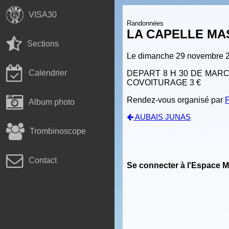
VISA30
Randonnées
LA CAPELLE M
Sections
Le dimanche 29 novembre 
Calendrier
DEPART 8 H 30 DE MAR
COVOITURAGE 3 €
Rendez-vous organisé par
P
Album photo
AUBAIS JUNAS
Trombinoscope
Contact
Se connecter à l'Espace 