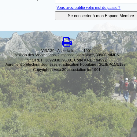
Vous avez oublié votre mot de passe ?
VISA 30 - Association Loi 1901
Maison des Associations, 2 Impasse Jean Macé, 30900 NÎMES
N° SIRET : 3892838390001 Code A.P.E. : 9499Z
Agrément préfectoral Jeunesse et Education Populaire : 30/JEP/159/1994
Copyright © Visa 30 association loi 1901