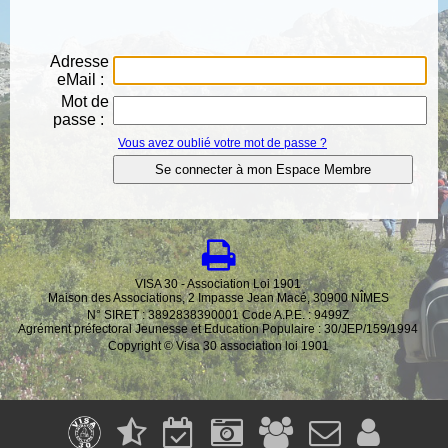
Adresse
eMail :
Mot de
passe :
Vous avez oublié votre mot de passe ?
VISA 30 - Association Loi 1901
Maison des Associations, 2 Impasse Jean Macé, 30900 NÎMES
N° SIRET : 3892838390001 Code A.P.E. : 9499Z
Agrément préfectoral Jeunesse et Education Populaire : 30/JEP/159/1994
Copyright © Visa 30 association loi 1901