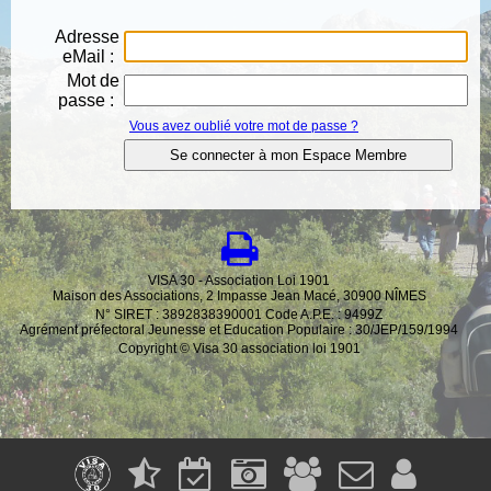
Adresse
eMail :
Mot de
passe :
Vous avez oublié votre mot de passe ?
VISA 30 - Association Loi 1901
Maison des Associations, 2 Impasse Jean Macé, 30900 NÎMES
N° SIRET : 3892838390001 Code A.P.E. : 9499Z
Agrément préfectoral Jeunesse et Education Populaire : 30/JEP/159/1994
Copyright © Visa 30 association loi 1901