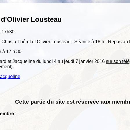
n d'Olivier Lousteau
à 17h30
 Christa Théret et Olivier Lousteau - Séance à 18 h - Repas au 
 à 17 h 30
rd et Jacqueline du lundi 4 au jeudi 7 janvier 2016
sur son tél
ement).
acqueline
.
Cette partie du site est réservée aux membr
Membre :