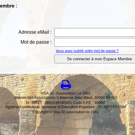
Membre :
Adresse eMail :
Mot de passe :
Vous avez oublié votre mot de passe ?
VISA 30 - Association Loi 1901
Maison des Associations, 2 Impasse Jean Macé, 30900 NÎMES
N° SIRET : 3892838390001 Code A.P.E. : 9499Z
Agrément préfectoral Jeunesse et Education Populaire : 30/JEP/159/1994
Copyright © Visa 30 association loi 1901